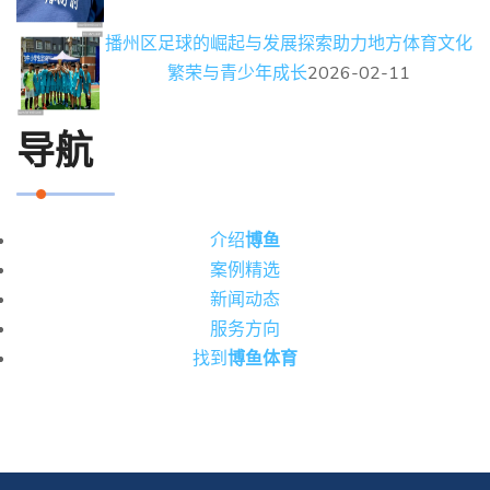
播州区足球的崛起与发展探索助力地方体育文化
繁荣与青少年成长
2026-02-11
导航
介绍
博鱼
案例精选
新闻动态
服务方向
找到
博鱼体育