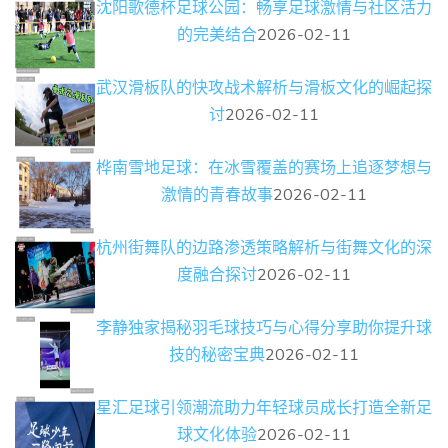
沈阳歌德杯足球公园：畅享足球激情与社区活力
的完美结合
2026-02-11
武汉滑板队的快攻战术解析与滑板文化的崛起探
讨
2026-02-11
桦南雪地足球：在冰雪覆盖的赛场上追逐梦想与
激情的青春故事
2026-02-11
杭州街舞队的边路渗透策略解析与街舞文化的深
度融合探讨
2026-02-11
李静独家揭秘羽毛球技巧与心得分享助你提升球
技的秘密宝典
2026-02-11
星汇足球引领潮流助力年轻球员成长打造全新足
球文化体验
2026-02-11