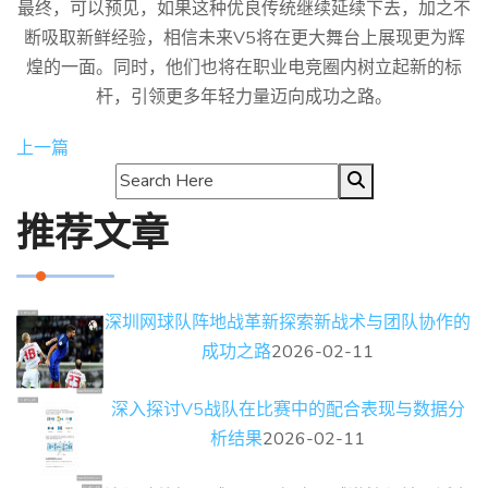
最终，可以预见，如果这种优良传统继续延续下去，加之不
断吸取新鲜经验，相信未来V5将在更大舞台上展现更为辉
煌的一面。同时，他们也将在职业电竞圈内树立起新的标
杆，引领更多年轻力量迈向成功之路。
上一篇
推荐文章
深圳网球队阵地战革新探索新战术与团队协作的
成功之路
2026-02-11
深入探讨V5战队在比赛中的配合表现与数据分
析结果
2026-02-11