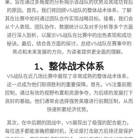
果，旨在通过多角度的分析揭示该战队的优势及其成功背后
的原因。首先，我们将回顾V5战队的整体战术体系，了解
其在比赛中如何通过团队合作实现战略目标。接着，我们会
从个人表现、团队协作、数据统计以及对手分析等多个方面
进行深入剖析，以展示V5战队在比赛中的出色表现和成功
秘诀。最后，结合各方面的探讨，总结V5战队在赛事中的
亮点和未来发展的方向，为读者提供更全面的理解。
1、整体战术体系
V5战队在近几场比赛中展现了非常成熟的整体战术体系，
这一点成为他们取得胜利的重要保障。首先，V5注重前期
控制，通过有效的视野布置和资源争夺，为后续的发展打下
良好的基础。他们通常会选择强势英雄进行前期压制，从而
快速积累经济优势。
其次，在中后期的团战中，V5展现出了极强的配合能力。
每位选手都能准确把握时机，无论是打击敌方后排还是保护